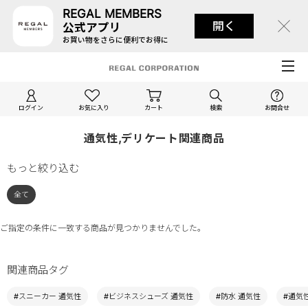
REGAL MEMBERS
開く
公式アプリ
お買い物をさらに便利でお得に
ログイン
お気に入り
カート
検索
お問合せ
通気性,デリケート関連商品
もっと絞り込む
全て
ご指定の条件に一致する商品が見つかりませんでした。
関連商品タグ
#スニーカー 通気性
#ビジネスシューズ 通気性
#防水 通気性
#通気性