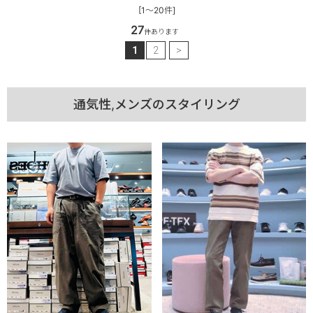
[1～20件]
27
件あります
1
2
>
通気性,メンズのスタイリング