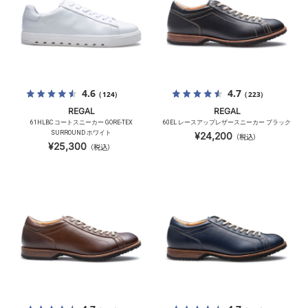
4.6
4.7
（124）
（223）
REGAL
REGAL
61HLBC コートスニーカー GORE-TEX
60EL レースアップレザースニーカー ブラック
SURROUND ホワイト
¥24,200
（税込）
¥25,300
（税込）