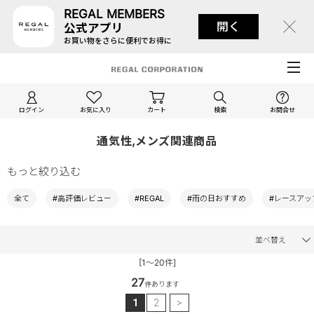
REGAL MEMBERS
開く
公式アプリ
お買い物をさらに便利でお得に
ログイン
お気に入り
カート
検索
お問合せ
通気性,メンズ関連商品
もっと絞り込む
全て
#高評価レビュー
#REGAL
#雨の日おすすめ
#レースアッ
並べ替え
[1～20件]
27
件あります
1
2
>