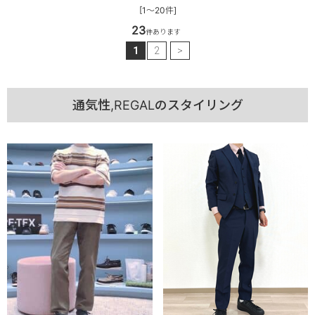
[1～20件]
23
件あります
1
2
>
通気性,REGALのスタイリング