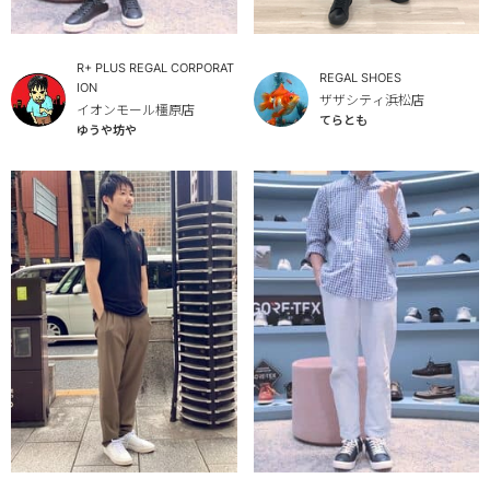
R+ PLUS REGAL CORPORAT
REGAL SHOES
ION
ザザシティ浜松店
イオンモール橿原店
てらとも
ゆうや坊や