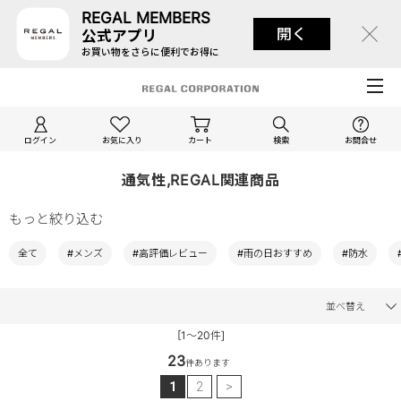
REGAL MEMBERS
開く
公式アプリ
お買い物をさらに便利でお得に
ログイン
お気に入り
カート
検索
お問合せ
通気性,REGAL関連商品
もっと絞り込む
全て
#メンズ
#高評価レビュー
#雨の日おすすめ
#防水
並べ替え
[1～20件]
23
件あります
1
2
>