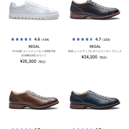
4.6
4.7
（124）
（223）
REGAL
REGAL
61HLBC コートスニーカー GORE-TEX
60EL レースアップレザースニーカー ブラック
SURROUND ホワイト
¥24,200
（税込）
¥25,300
（税込）