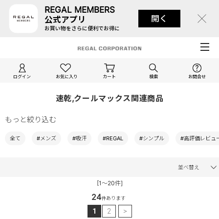
REGAL MEMBERS
開く
公式アプリ
お買い物をさらに便利でお得に
ログイン
お気に入り
カート
検索
お問合せ
速乾,クールマックス関連商品
もっと絞り込む
全て
#メンズ
#吸汗
#REGAL
#シンプル
#高評価レビュ
並べ替え
[1～20件]
24
件あります
1
2
>