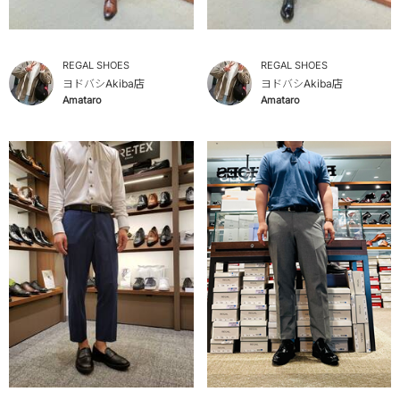
REGAL SHOES
REGAL SHOES
ヨドバシAkiba店
ヨドバシAkiba店
Amataro
Amataro