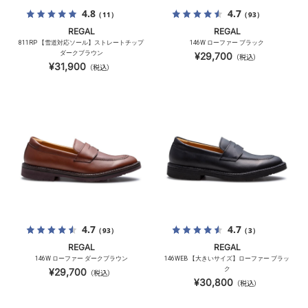
4.8
4.7
（11）
（93）
REGAL
REGAL
811RP 【雪道対応ソール】ストレートチップ
146W ローファー ブラック
ダークブラウン
¥29,700
（税込）
¥31,900
（税込）
4.7
4.7
（93）
（3）
REGAL
REGAL
146W ローファー ダークブラウン
146WEB 【大きいサイズ】ローファー ブラッ
ク
¥29,700
（税込）
¥30,800
（税込）