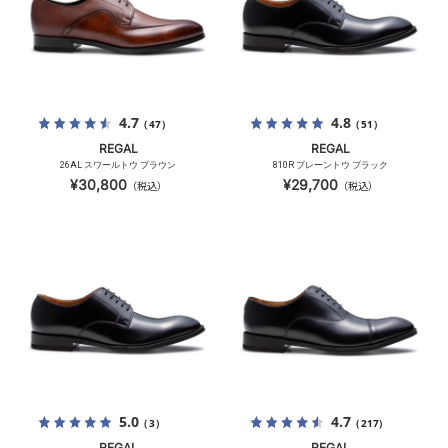
4.7
4.8
（47）
（51）
REGAL
REGAL
26AL スワールトウ ブラウン
810R プレーントウ ブラック
¥30,800
¥29,700
（税込）
（税込）
5.0
4.7
（3）
（217）
REGAL
REGAL