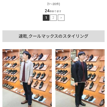
[1～20件]
24
件あります
1
2
>
速乾,クールマックスのスタイリング