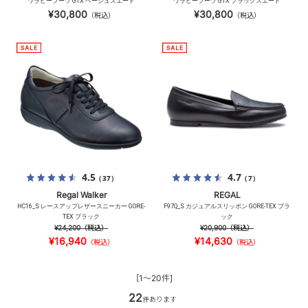
ワラビーブーツ GTX ベージュスエード
ワラビーブーツ GTX ブラックスエード
¥30,800
¥30,800
（税込）
（税込）
4.5
4.7
（37）
（7）
Regal Walker
REGAL
HC16_S レースアップレザースニーカー GORE-
F97Q_S カジュアルスリッポン GORE-TEX ブラ
TEX ブラック
ック
¥24,200
（税込）
¥20,900
（税込）
¥16,940
¥14,630
（税込）
（税込）
[1～20件]
22
件あります