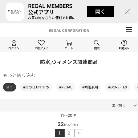
REGAL MEMBERS
開く
公式アプリ
お買い物をさらに便利でお得に
ログイン
お気に入り
カート
検索
お問合せ
防水,ウィメンズ関連商品
もっと絞り込む
全て
#雨の日おすすめ
#REGAL
#晴雨兼用
#GORE-TEX
並べ替え
[1～20件]
22
件あります
1
2
>