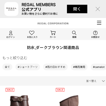
REGAL MEMBERS
開く
公式アプリ
お買い物をさらに便利でお得に
ログイン
お気に入り
カート
検索
お問合せ
防水,ダークブラウン関連商品
もっと絞り込む
全て
#ショートブーツ
#雨の日おすすめ
#晴雨兼用
#camelot
並べ替え