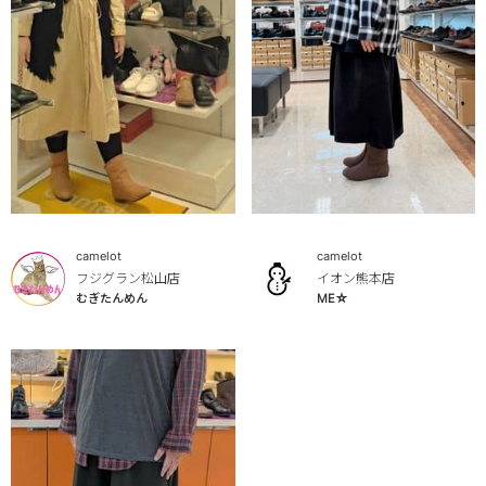
camelot
camelot
フジグラン松山店
イオン熊本店
むぎたんめん
ME☆