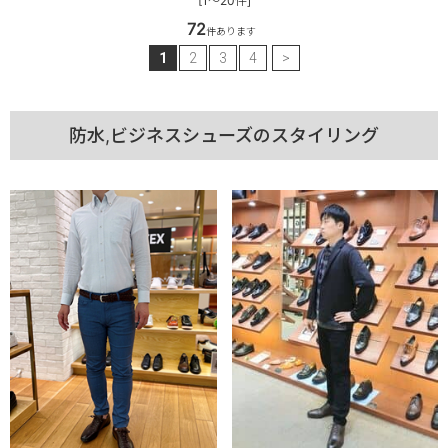
[1～20件]
72
件あります
1
2
3
4
>
防水,ビジネスシューズのスタイリング