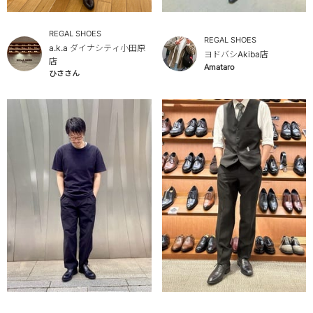
REGAL SHOES
REGAL SHOES
a.k.a ダイナシティ小田原
ヨドバシAkiba店
店
Amataro
ひささん