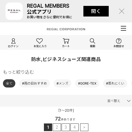
REGAL MEMBERS
開く
公式アプリ
お買い物をさらに便利でお得に
ログイン
お気に入り
カート
検索
お問合せ
防水,ビジネスシューズ関連商品
もっと絞り込む
全て
#雨の日おすすめ
#メンズ
#GORE-TEX
#蒸れにくい
並べ替え
[1～20件]
72
件あります
1
2
3
4
>