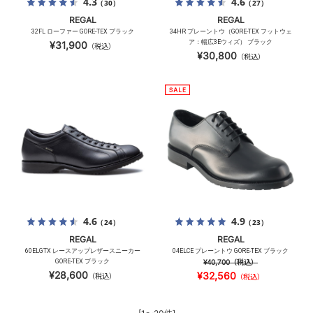
4.3
4.6
（30）
（27）
REGAL
REGAL
32FL ローファー GORE-TEX ブラック
34HR プレーントウ（GORE-TEX フットウェ
ア：幅広3Eウィズ） ブラック
¥31,900
（税込）
¥30,800
（税込）
4.6
4.9
（24）
（23）
REGAL
REGAL
60ELGTX レースアップレザースニーカー
04ELCE プレーントウ GORE-TEX ブラック
GORE-TEX ブラック
¥40,700
（税込）
¥28,600
¥32,560
（税込）
（税込）