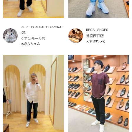
R+ PLUS REGAL CORPORAT
REGAL SHOES
ION
池袋西口店
くずはモール店
えすぷれっそ
あきらちゃん