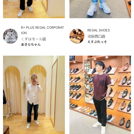
R+ PLUS REGAL CORPORAT
REGAL SHOES
ION
池袋西口店
くずはモール店
えすぷれっそ
あきらちゃん