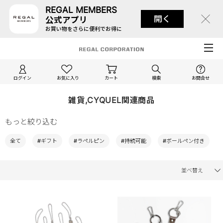
REGAL MEMBERS
開く
公式アプリ
お買い物をさらに便利でお得に
ログイン
お気に入り
カート
検索
お問合せ
雑貨,CYQUEL関連商品
もっと絞り込む
全て
#ギフト
#ラペルピン
#持続可能
#ボールペン付き
並べ替え