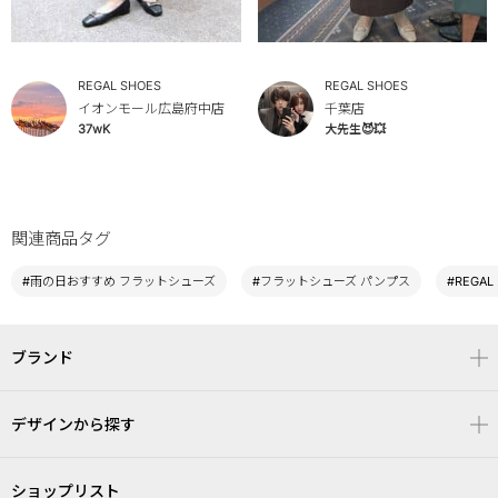
REGAL SHOES
REGAL SHOES
イオンモール広島府中店
千葉店
37wK
大先生😈💥
関連商品タグ
#雨の日おすすめ フラットシューズ
#フラットシューズ パンプス
#REGA
ブランド
デザインから探す
ショップリスト