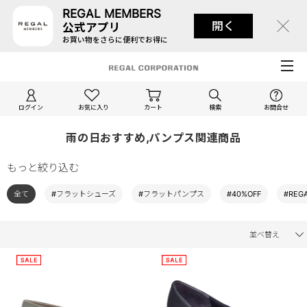
REGAL MEMBERS
開く
公式アプリ
お買い物をさらに便利でお得に
ログイン
お気に入り
カート
検索
お問合せ
雨の日おすすめ,パンプス関連商品
もっと絞り込む
全て
#フラットシューズ
#フラットパンプス
#40%OFF
#REG
並べ替え