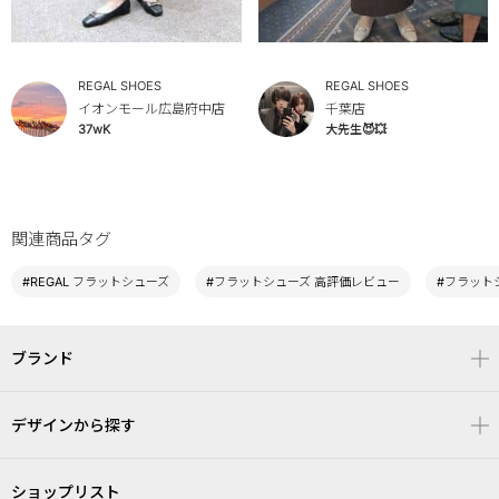
REGAL SHOES
REGAL SHOES
イオンモール広島府中店
千葉店
37wK
大先生😈💥
関連商品タグ
#REGAL フラットシューズ
#フラットシューズ 高評価レビュー
#フラットシ
ブランド
デザインから探す
ショップリスト