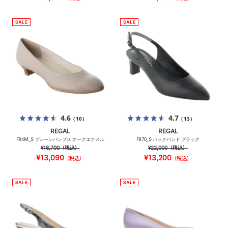
4.6
4.7
（10）
（13）
REGAL
REGAL
F84M_S プレーンパンプス オークエナメル
F87Q_S バックバンド ブラック
¥18,700
（税込）
¥22,000
（税込）
¥13,090
¥13,200
（税込）
（税込）