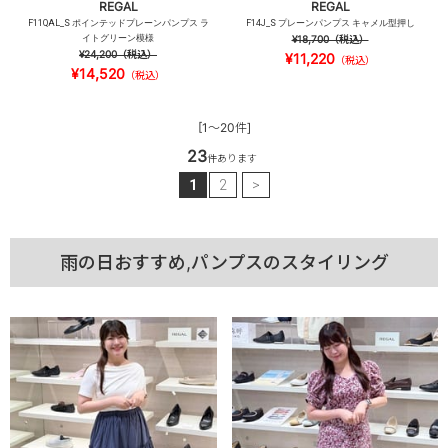
REGAL
REGAL
F11QAL_S ポインテッドプレーンパンプス ラ
F14J_S プレーンパンプス キャメル型押し
イトグリーン模様
¥18,700
（税込）
¥24,200
（税込）
¥11,220
（税込）
¥14,520
（税込）
[1～20件]
23
件あります
1
2
>
雨の日おすすめ,パンプスのスタイリング