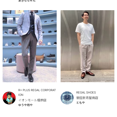
あきらちゃん
R+ PLUS REGAL CORPORAT
REGAL SHOES
ION
銀座数寄屋橋店
イオンモール橿原店
ともや
ゆうや坊や