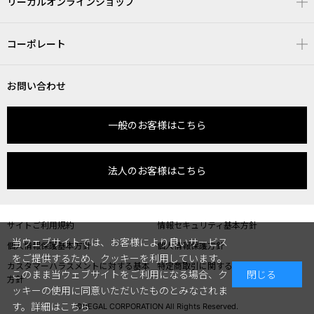
リーガルオンラインショップ
コーポレート
お問い合わせ
一般のお客様はこちら
法人のお客様はこちら
サイトご利用規約
情報セキュリティ基本方針
当ウェブサイトでは、お客様により良いサービス
個人情報保護基本方針
個人情報保護方針
をご提供するため、クッキーを利用しています。
カスタマーハラスメントに対する基本
特定商取引に関する表記
このまま当ウェブサイトをご利用になる場合、ク
閉じる
方針
ッキーの使用に同意いただいたものとみなされま
す。
詳細はこちら
©REGAL CORPORATION All Rights Reserved.