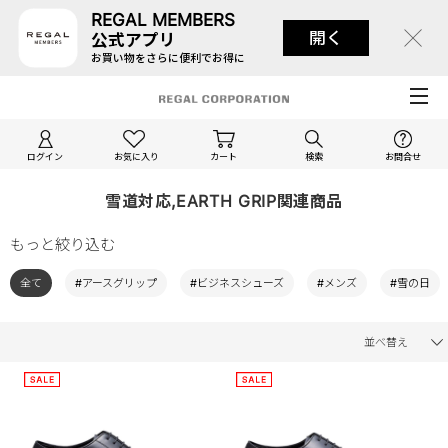
REGAL MEMBERS
開く
公式アプリ
お買い物をさらに便利でお得に
ログイン
お気に入り
カート
検索
お問合せ
雪道対応,EARTH GRIP関連商品
もっと絞り込む
全て
#アースグリップ
#ビジネスシューズ
#メンズ
#雪の日
並べ替え