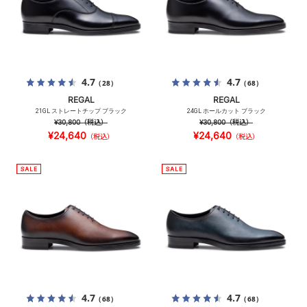
4.7
4.7
（28）
（68）
REGAL
REGAL
21GL ストレートチップ ブラック
24GL ホールカット ブラック
¥30,800
（税込）
¥30,800
（税込）
¥24,640
¥24,640
（税込）
（税込）
4.7
4.7
（68）
（68）