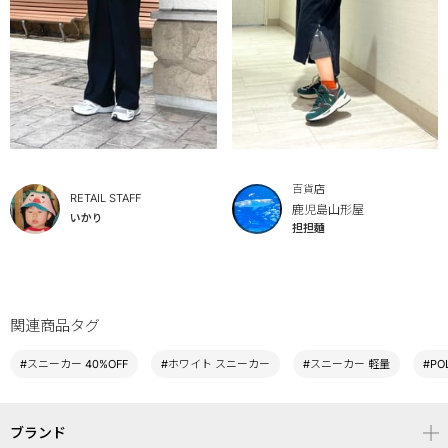
百貨店
RETAIL STAFF
鹿児島山形屋
いかり
担担麵
関連商品タグ
#スニーカー 40%OFF
#ホワイト スニーカー
#スニーカー 軽量
#PO
ブランド