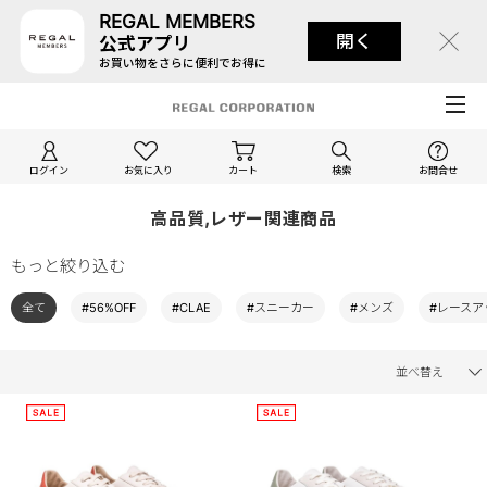
REGAL MEMBERS
開く
公式アプリ
お買い物をさらに便利でお得に
ログイン
お気に入り
カート
検索
お問合せ
高品質,レザー関連商品
もっと絞り込む
全て
#56%OFF
#CLAE
#スニーカー
#メンズ
#レースア
並べ替え