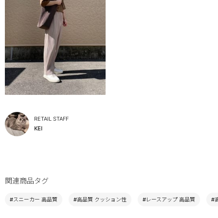
RETAIL STAFF
KEI
関連商品タグ
#スニーカー 高品質
#高品質 クッション性
#レースアップ 高品質
#