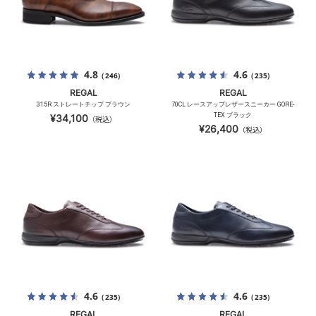
4.8
4.6
（246）
（235）
REGAL
REGAL
315R ストレートチップ ブラウン
70CL レースアップレザースニーカー GORE-
TEX ブラック
¥34,100
（税込）
¥26,400
（税込）
4.6
4.6
（235）
（235）
REGAL
REGAL