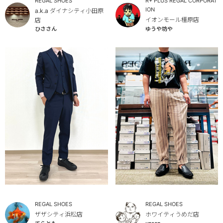
R+ PLUS REGAL CORPORAT
REGAL SHOES
ION
a.k.a ダイナシティ小田原
イオンモール橿原店
店
ひささん
ゆうや坊や
REGAL SHOES
REGAL SHOES
ザザシティ浜松店
ホワイティうめだ店