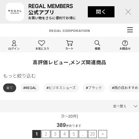
REGAL MEMBERS
開く
公式アプリ
お買い物をさらに便利でお得に
ログイン
お気に入り
カート
検索
お問合せ
高評価レビュー,メンズ関連商品
もっと絞り込む
全て
#REGAL
#ビジネスシューズ
#ブラック
#雨の日おすすめ
並べ替え
[1～20件]
389
件あります
1
2
3
4
5
…
20
>