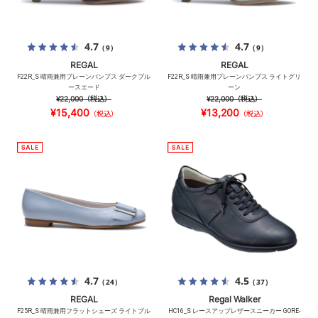
4.7
4.7
（9）
（9）
REGAL
REGAL
F22R_S 晴雨兼用プレーンパンプス ダークブル
F22R_S 晴雨兼用プレーンパンプス ライトグリ
ースエード
ーン
¥22,000
（税込）
¥22,000
（税込）
¥15,400
¥13,200
（税込）
（税込）
4.7
4.5
（24）
（37）
REGAL
Regal Walker
F25R_S 晴雨兼用フラットシューズ ライトブル
HC16_S レースアップレザースニーカー GORE-