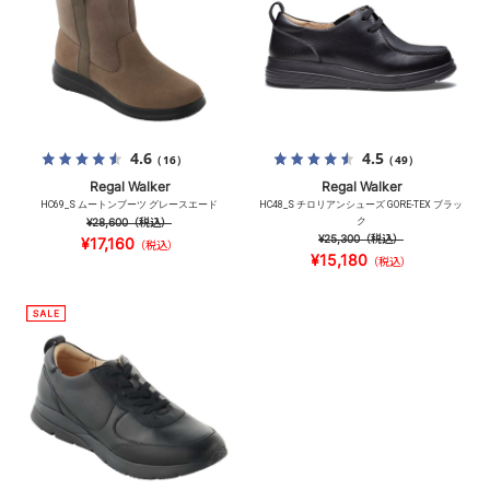
4.6
4.5
（16）
（49）
Regal Walker
Regal Walker
HC69_S ムートンブーツ グレースエード
HC48_S チロリアンシューズ GORE-TEX ブラッ
¥28,600
（税込）
ク
¥25,300
（税込）
¥17,160
（税込）
¥15,180
（税込）