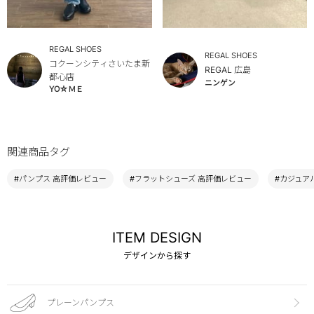
REGAL SHOES
REGAL SHOES
コクーンシティさいたま新
REGAL 広島
都心店
ニンゲン
YO☆ＭＥ
関連商品タグ
#パンプス 高評価レビュー
#フラットシューズ 高評価レビュー
#カジュア
ITEM DESIGN
デザインから探す
プレーンパンプス