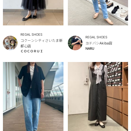
REGAL SHOES
REGAL SHOES
コクーンシティさいたま新
ヨドバシAkiba店
都心店
NARU
ＣＯＣＯＲＵＩ