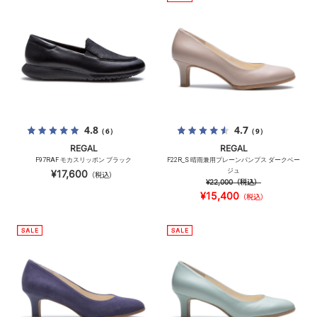
4.8
4.7
（6）
（9）
REGAL
REGAL
F97RAF モカスリッポン ブラック
F22R_S 晴雨兼用プレーンパンプス ダークベー
ジュ
¥17,600
（税込）
¥22,000
（税込）
¥15,400
（税込）