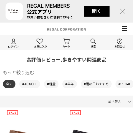
REGAL MEMBERS
開く
公式アプリ
お買い物をさらに便利でお得に
ログイン
お気に入り
カート
検索
お問合せ
高評価レビュー,歩きやすい関連商品
もっと絞り込む
全て
#40%OFF
#軽量
#羊革
#雨の日おすすめ
#REGAL
並べ替え