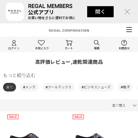
REGAL MEMBERS
開く
公式アプリ
お買い物をさらに便利でお得に
ログイン
お気に入り
カート
検索
お問合せ
高評価レビュー,速乾関連商品
もっと絞り込む
全て
#メンズ
#クールマックス
#ビジネスシューズ
#吸汗
並べ替え