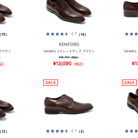
4.7
（15）
（14）
D
KENFORD
 ブラウン
KB48KS ストレートチップ ブラウン
KB49K
¥18,700
）
（税込）
¥13,090
¥1
込）
（税込）
4.7
（12）
（3）