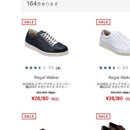
164
件あります
3.5
3.5
（4）
Regal Walker
Regal Walk
303WEB_S ディアスキン スニーカー
303WEB_S ディアスキ
幅広EEE 大きいサイズ ネイビー
幅広EEE 大きいサイズ
¥37,400
¥37,400
（税込）
（税込
¥26,180
¥26,180
（税込）
（税