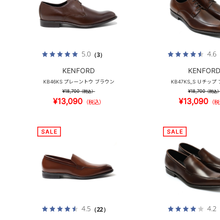
5.0
4.6
（3）
KENFORD
KENFOR
KB46KS プレーントウ ブラウン
KB47KS_S Ｕチップ
¥18,700
¥18,700
（税込）
（税込
¥13,090
¥13,090
（税込）
（税
4.5
4.2
（22）