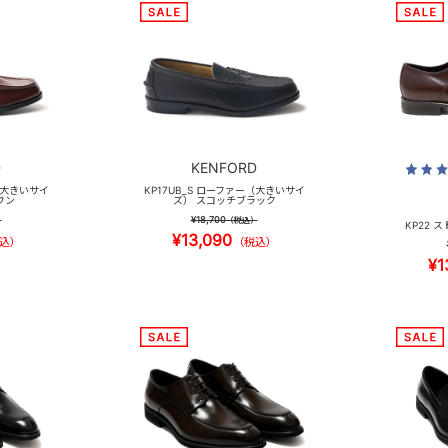
D
KENFORD
ー（大きいサイ
KP17UB_S ローファー（大きいサイ
ウン
ズ） スコッチブラック
¥18,700
）
（税込）
KP22 
¥13,090
込）
（税込）
¥1