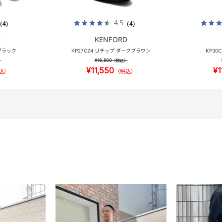
4.5
（4）
（4）
D
KENFORD
 ブラック
KP27C24 Ｕチップ ダークブラウン
KP30
¥16,500
）
（税込）
¥11,550
¥1
込）
（税込）