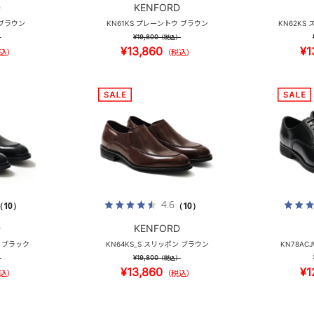
D
KENFORD
 ブラウン
KN61KS プレーントウ ブラウン
KN62KS
¥19,800
）
（税込）
¥13,860
¥1
込）
（税込）
4.6
（10）
（10）
D
KENFORD
ン ブラック
KN64KS_S スリッポン ブラウン
KN78AC
¥19,800
）
（税込）
¥13,860
¥1
込）
（税込）