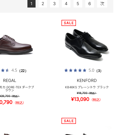
1
2
3
4
5
6
次
4.5
5.0
（22）
（3）
REGAL
KENFORD
Uモカ GORE-TEX ダークブ
KB46KS プレーントウ ブラック
ラウン
¥18,700
（税込）
¥29,700
（税込）
¥13,090
（税込）
0,790
（税込）