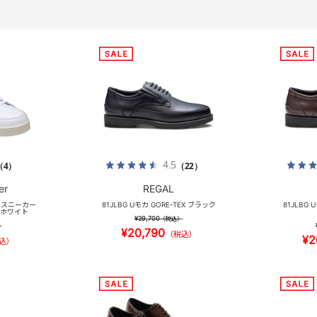
4.5
（4）
（22）
er
REGAL
ン スニーカー
81JLBG Uモカ GORE-TEX ブラック
81JLBG 
 ホワイト
¥29,700
（税込）
）
¥20,790
（税込）
¥2
込）