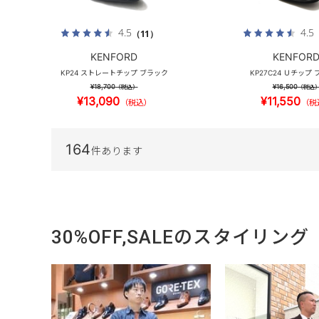
4.5
4.5
（11）
KENFORD
KENFOR
KP24 ストレートチップ ブラック
KP27C24 Ｕチップ
¥18,700
¥16,500
（税込）
（税込
¥13,090
¥11,550
（税込）
（税
164
件あります
30%OFF,SALEのスタイリング