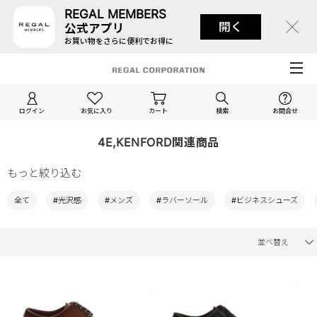
REGAL MEMBERS
開く
公式アプリ
お買い物をさらに便利でお得に
ログイン
お気に入り
カート
検索
お問合せ
4E,KENFORD関連商品
もっと絞り込む
全て
#光沢感
#メンズ
#ラバーソール
#ビジネスシューズ
並べ替え