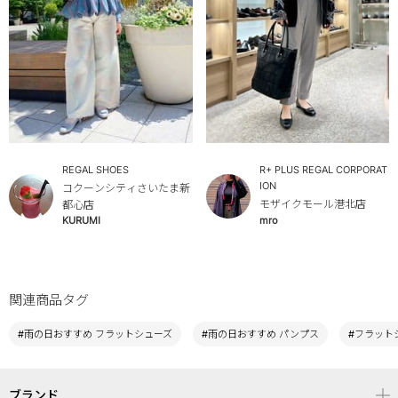
R+ PLUS REGAL CORPORAT
REGAL SHOES
ION
コクーンシティさいたま新
モザイクモール港北店
都心店
KURUMI
mro
関連商品タグ
#雨の日おすすめ フラットシューズ
#雨の日おすすめ パンプス
#フラット
ブランド