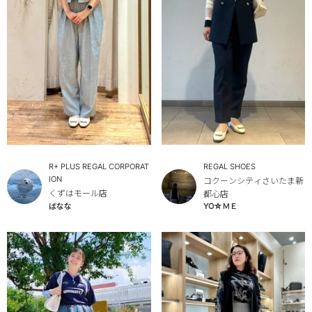
R+ PLUS REGAL CORPORAT
REGAL SHOES
ION
コクーンシティさいたま新
くずはモール店
都心店
YO☆ＭＥ
ばなな