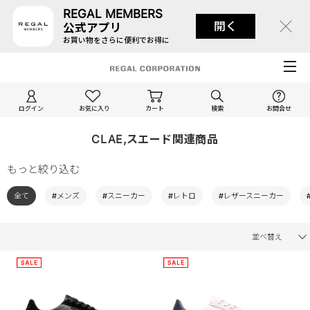
REGAL MEMBERS
開く
公式アプリ
お買い物をさらに便利でお得に
ログイン
お気に入り
カート
検索
お問合せ
CLAE,スエード関連商品
もっと絞り込む
全て
#メンズ
#スニーカー
#レトロ
#レザースニーカー
並べ替え