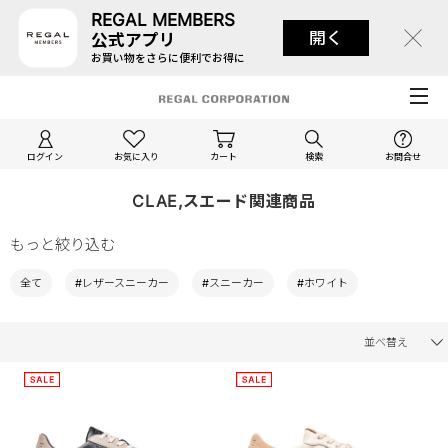
REGAL MEMBERS
開く
公式アプリ
お買い物をさらに便利でお得に
ログイン
お気に入り
カート
検索
お問合せ
CLAE,スエード関連商品
もっと絞り込む
全て
#レザースニーカー
#スニーカー
#ホワイト
並べ替え