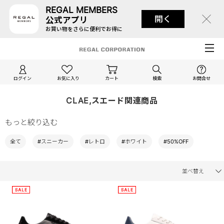
REGAL MEMBERS
開く
公式アプリ
お買い物をさらに便利でお得に
ログイン
お気に入り
カート
検索
お問合せ
CLAE,スエード関連商品
もっと絞り込む
全て
#スニーカー
#レトロ
#ホワイト
#50%OFF
並べ替え