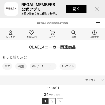
REGAL MEMBERS
開く
公式アプリ
お買い物をさらに便利でお得に
ログイン
お気に入り
カート
検索
お問合せ
CLAE,スニーカー関連商品
もっと絞り込む
全て
#軽量
#レザースニーカー
#ホワイト
並べ替え
[1～20件]
24
件あります
1
2
>