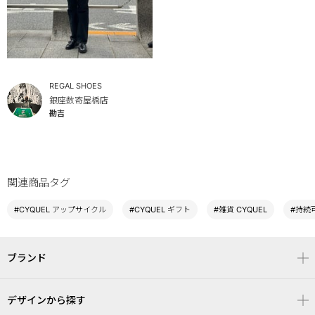
REGAL SHOES
銀座数寄屋橋店
勘吉
関連商品タグ
#CYQUEL アップサイクル
#CYQUEL ギフト
#雑貨 CYQUEL
#持続可
ブランド
デザインから探す