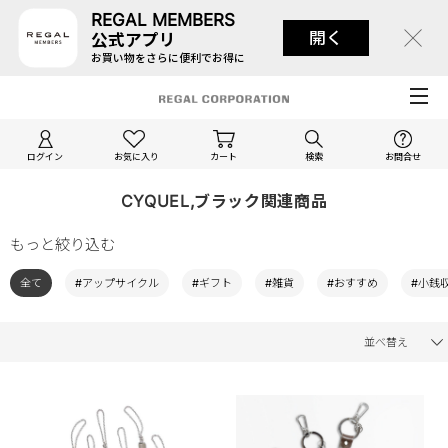
REGAL MEMBERS
開く
公式アプリ
お買い物をさらに便利でお得に
ログイン
お気に入り
カート
検索
お問合せ
CYQUEL,ブラック関連商品
もっと絞り込む
全て
#アップサイクル
#ギフト
#雑貨
#おすすめ
#小銭
並べ替え