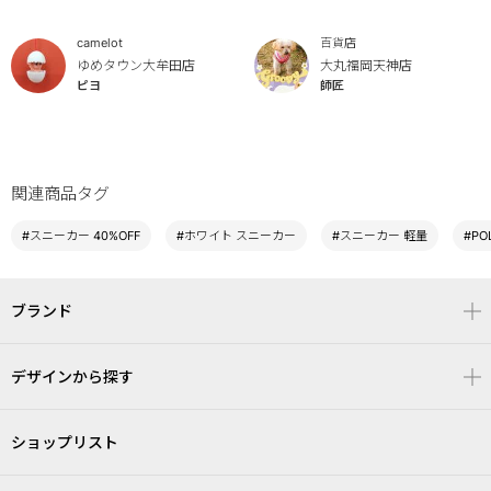
camelot
百貨店
ゆめタウン大牟田店
大丸福岡天神店
ピヨ
師匠
関連商品タグ
#スニーカー 40%OFF
#ホワイト スニーカー
#スニーカー 軽量
#PO
ブランド
デザインから探す
ショップリスト