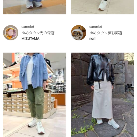
camelot
camelot
ゆめタウン光の森店
ゆめタウン夢彩都店
MIZUTAMA
nori