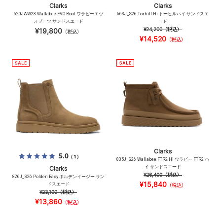
Clarks
Clarks
620JAW23 Wallabee EVO Boot ワラビーエヴ
663J_S26 Torhill Hi トーヒルハイ サンドスエ
ォブーツ サンドスエード
ード
¥24,200
（税込）
¥19,800
（税込）
¥14,520
（税込）
Clarks
5.0
（1）
835J_S26 Wallabee FTR2 Hi ワラビー FTR2 ハ
イ サンドスエード
Clarks
¥26,400
（税込）
826J_S26 Polden Easy ポルデンイージー サン
¥15,840
ドスエード
（税込）
¥23,100
（税込）
¥13,860
（税込）