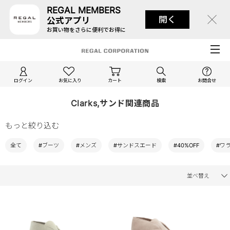
REGAL MEMBERS
開く
公式アプリ
お買い物をさらに便利でお得に
ログイン
お気に入り
カート
検索
お問合せ
Clarks,サンド関連商品
もっと絞り込む
全て
#ブーツ
#メンズ
#サンドスエード
#40%OFF
#ワ
並べ替え