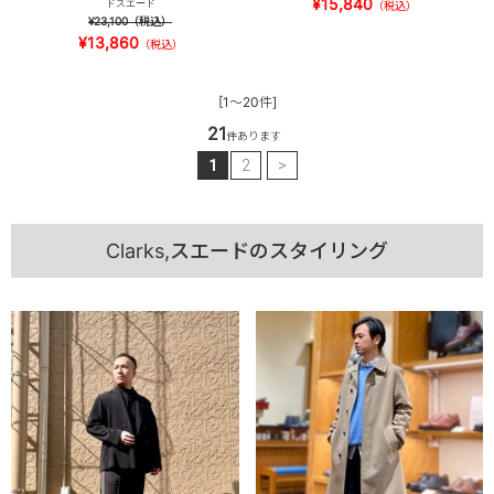
¥15,840
ドスエード
（税込）
¥23,100
（税込）
¥13,860
（税込）
[1～20件]
21
件あります
1
2
>
Clarks,スエードのスタイリング