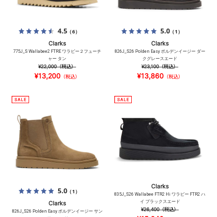
4.5
5.0
（6）
（1）
Clarks
Clarks
775J_S Wallabee2 FTRE ワラビー２フューチ
826J_S26 Polden Easy ポルデンイージー ダー
ャー タン
クグレースエード
¥22,000
（税込）
¥23,100
（税込）
¥13,200
¥13,860
（税込）
（税込）
Clarks
5.0
（1）
835J_S26 Wallabee FTR2 Hi ワラビー FTR2 ハ
イ ブラックスエード
Clarks
¥26,400
（税込）
826J_S26 Polden Easy ポルデンイージー サン