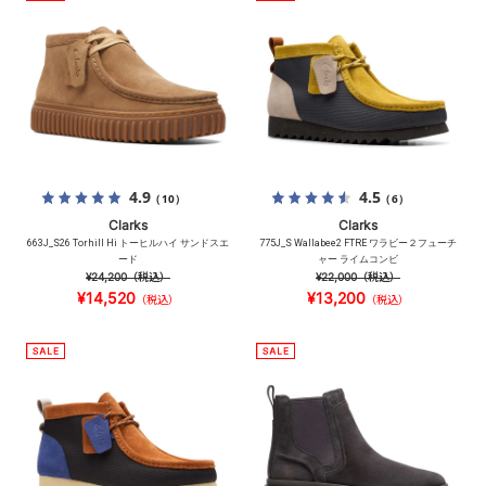
4.9
4.5
（10）
（6）
Clarks
Clarks
663J_S26 Torhill Hi トーヒルハイ サンドスエ
775J_S Wallabee2 FTRE ワラビー２フューチ
ード
ャー ライムコンビ
¥24,200
（税込）
¥22,000
（税込）
¥14,520
¥13,200
（税込）
（税込）