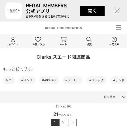
REGAL MEMBERS
開く
公式アプリ
お買い物をさらに便利でお得に
ログイン
お気に入り
カート
検索
お問合せ
Clarks,スエード関連商品
もっと絞り込む
全て
#メンズ
#40%OFF
#ワラビー
#ブラック
#サンド
並べ替え
[1～20件]
21
件あります
1
2
>