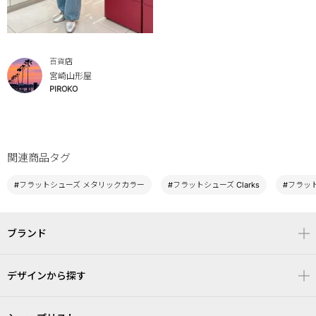
百貨店
宮崎山形屋
PIROKO
関連商品タグ
#フラットシューズ メタリックカラー
#フラットシューズ Clarks
#フラッ
ブランド
デザインから探す