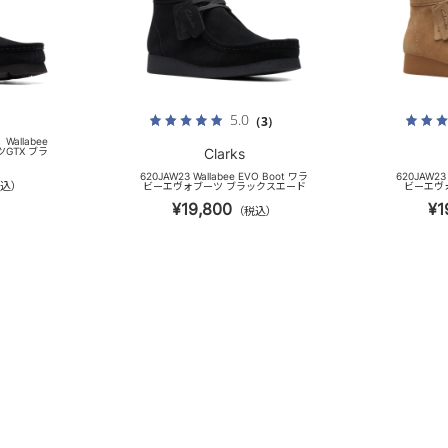
5.0
（3）
】Wallabee
ツGTX ブラ
Clarks
620JAW23 Wallabee EVO Boot ワラ
620JAW23
込）
ビーエヴォブーツ ブラックスエード
ビーエヴ
¥19,800
¥1
（税込）