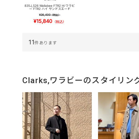
835J_S26 Wallabee FTR2 Hi ワラビ
ー FTR2 ハイ サンドスエード
¥26,400
（税込）
¥15,840
（税込）
11
件あります
Clarks,ワラビーのスタイリン