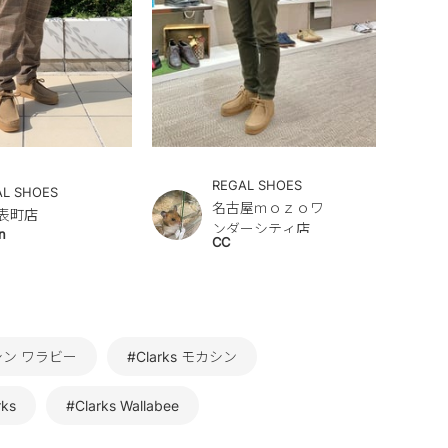
REGAL SHOES
AL SHOES
名古屋ｍｏｚｏワ
表町店
ンダーシティ店
n
CC
シン ワラビー
#Clarks モカシン
ks
#Clarks Wallabee