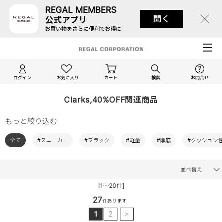
REGAL MEMBERS
開く
公式アプリ
お買い物をさらに便利でお得に
ログイン
お気に入り
カート
検索
お問合せ
Clarks,40%OFF関連商品
もっと絞り込む
全て
#スニーカー
#ブラック
#軽量
#厚底
#クッション
並べ替え
[1～20件]
27
件あります
1
2
>