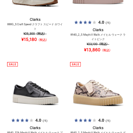
Clarks
4.0
（1）
888G_S Craft Speed クラフト スピード ホワイ
ト
Clarks
¥25,300
（税込）
894G_2_S Mayhill Walk メイヒル ウォーク ラ
¥15,180
イトピンク
（税込）
¥23,100
（税込）
¥13,860
（税込）
4.0
4.0
（1）
（1）
Clarks
Clarks
894G_S26 Mayhill Walk メイヒル ウォーク ブ
894G_2_S Mayhill Walk メイヒル ウォーク グ