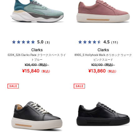
5.0
4.5
（3）
（11）
Clarks
Clarks
020K_S26 Clarks Pace クラークスペース ライ
890G_S Hollyhock Walk ホリホック ウォーク
トブルー
ピンクスエード
¥26,400
（税込）
¥23,100
（税込）
¥15,840
¥13,860
（税込）
（税込）