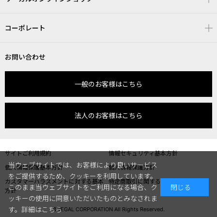
コーポレート
お問い合わせ
一般のお客様はこちら
法人のお客様はこちら
サイトご利用規約
情報セキュリティ基本方針
当ウェブサイトでは、お客様により良いサービス
個人情報保護基本方針
個人情報保護方針
をご提供するため、クッキーを利用しています。
カスタマーハラスメントに対する基本
特定商取引に関する表記
このまま当ウェブサイトをご利用になる場合、ク
閉じる
方針
ッキーの使用に同意いただいたものとみなされま
す。
詳細はこちら
©REGAL CORPORATION All Rights Reserved.