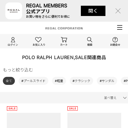
REGAL MEMBERS
開く
公式アプリ
お買い物をさらに便利でお得に
ログイン
お気に入り
カート
検索
お問合せ
POLO RALPH LAUREN,SALE関連商品
もっと絞り込む
全て
#プールスライド
#軽量
#クラシック
#サンダル
#P
並べ替え