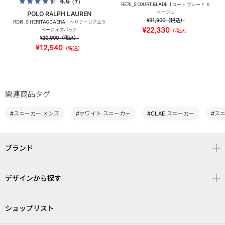
4.6
（7）
RE70_S COURT BLADE II コート ブレード Ⅱ
ベージュ
POLO RALPH LAUREN
¥31,900
（税込）
RE49_S HERITAGE AERA ヘリテージアエラ
¥22,330
ベージュヌバック
（税込）
¥20,900
（税込）
¥12,540
（税込）
関連商品タグ
#スニーカー メンズ
#ホワイト スニーカー
#CLAE スニーカー
#ス
ブランド
デザインから探す
ショップリスト