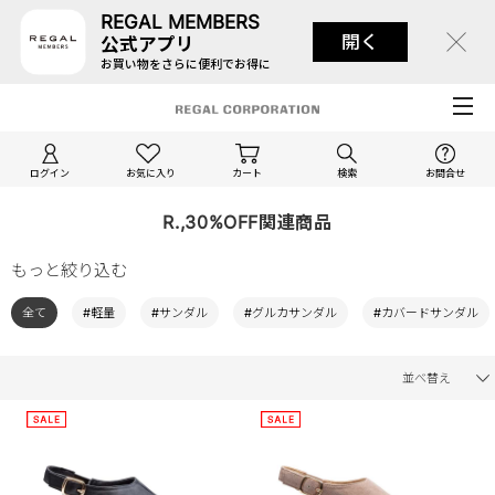
REGAL MEMBERS
開く
公式アプリ
お買い物をさらに便利でお得に
ログイン
お気に入り
カート
検索
お問合せ
R.,30%OFF関連商品
もっと絞り込む
全て
#軽量
#サンダル
#グルカサンダル
#カバードサンダル
並べ替え