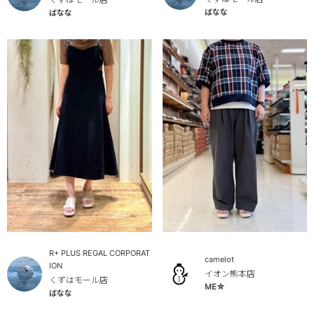
ばなな
ばなな
R+ PLUS REGAL CORPORAT
camelot
ION
イオン熊本店
くずはモール店
ME☆
ばなな