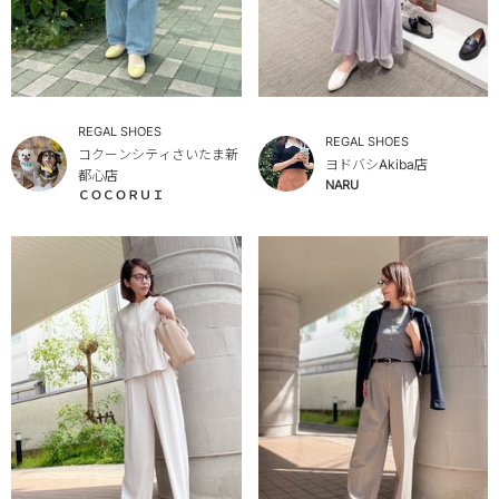
REGAL SHOES
REGAL SHOES
コクーンシティさいたま新
ヨドバシAkiba店
都心店
NARU
ＣＯＣＯＲＵＩ