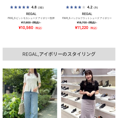
4.8
4.2
（32）
（5）
REGAL
REGAL
F93Q_S ビットモカシューズ アイボリー型押
F36R_S バックルフラットシューズ アイボリー
¥17,600
（税込）
¥18,700
（税込）
¥10,560
¥11,220
（税込）
（税込）
REGAL,アイボリーのスタイリング