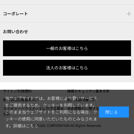
コーポレート
お問い合わせ
一般のお客様はこちら
法人のお客様はこちら
サイトご利用規約
情報セキュリティ基本方針
当ウェブサイトでは、お客様により良いサービス
個人情報保護基本方針
個人情報保護方針
をご提供するため、クッキーを利用しています。
カスタマーハラスメントに対する基本
特定商取引に関する表記
このまま当ウェブサイトをご利用になる場合、ク
閉じる
方針
ッキーの使用に同意いただいたものとみなされま
す。
詳細はこちら
©REGAL CORPORATION All Rights Reserved.