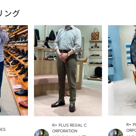
リング
R+ P
R+ PLUS REGAL C
OES
ORP
ORPORATION