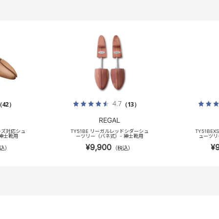
4.7
（42）
（13）
REGAL
ーズ対応シュ
TY51BE リーガルレッドシダーシュ
TY51BE
 紳士靴用
ーツリー（バネ式）- 紳士靴用
ューツリ
¥9,900
¥
込）
（税込）