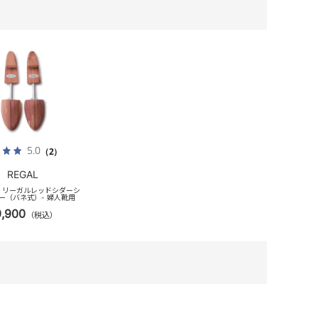
5.0
（2）
REGAL
XS リーガルレッドシダーシ
ー（バネ式）- 婦人靴用
9,900
（税込）