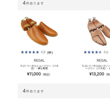
4
件あります
4.8
4.6
（61）
REGAL
REGAL
TL21 リーガルシューツリー（バネ
TL22 リーガルロングノ
式）- 紳士靴用
ーツリー（バネ式）-
¥11,000
¥13,200
（税込）
（税
4
件あります