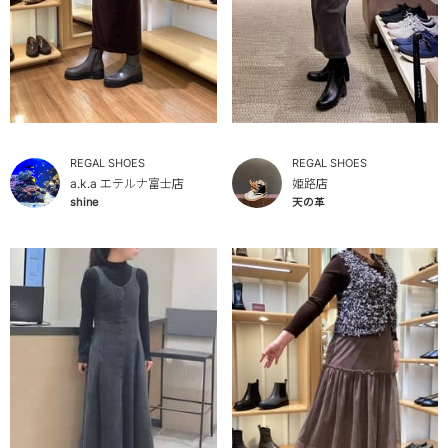
REGAL SHOES
REGAL SHOES
a.k.a エテルナ富士店
姫路店
shine
天の革