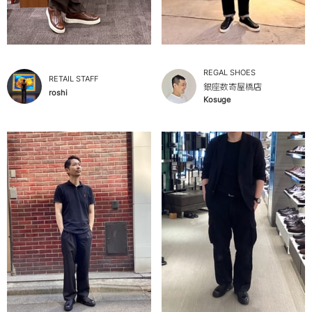
REGAL SHOES
RETAIL STAFF
銀座数寄屋橋店
roshi
Kosuge