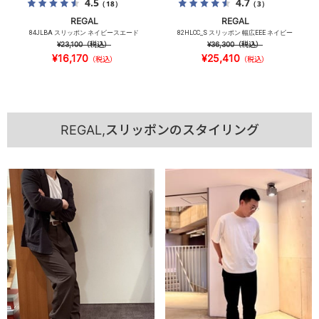
4.5
4.7
（18）
（3）
REGAL
REGAL
84JLBA スリッポン ネイビースエード
82HLCC_S スリッポン 幅広EEE ネイビー
¥23,100
（税込）
¥36,300
（税込）
¥16,170
¥25,410
（税込）
（税込）
REGAL,スリッポンのスタイリング