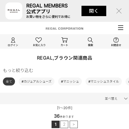
REGAL MEMBERS
開く
公式アプリ
お買い物をさらに便利でお得に
ログイン
お気に入り
カート
検索
お問合せ
REGAL,ブラウン関連商品
もっと絞り込む
全て
#カジュアルシューズ
#マニッシュ
#マニッシュスタイル
並べ替え
[1～20件]
36
件あります
1
2
>