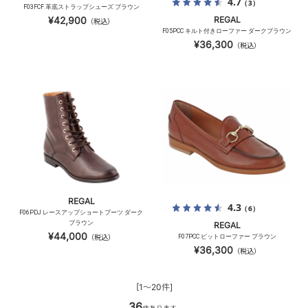
4.7
（3）
F03FCF 革底ストラップシューズ ブラウン
¥42,900
REGAL
（税込）
F05PCC キルト付きローファー ダークブラウン
¥36,300
（税込）
REGAL
4.3
（6）
F06PDJ レースアップショートブーツ ダーク
ブラウン
REGAL
¥44,000
（税込）
F07PCC ビットローファー ブラウン
¥36,300
（税込）
[1～20件]
36