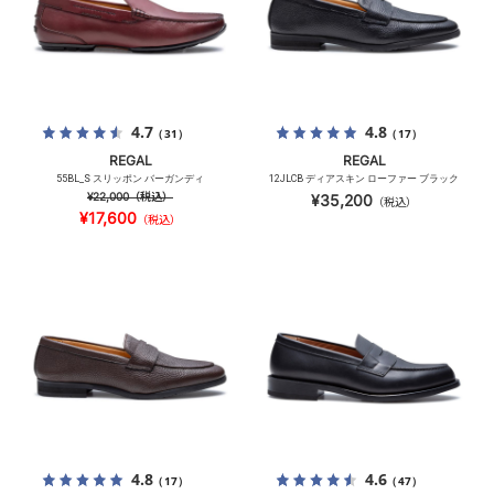
4.7
4.8
（31）
（17）
REGAL
REGAL
55BL_S スリッポン バーガンディ
12JLCB ディアスキン ローファー ブラック
¥22,000
（税込）
¥35,200
（税込）
¥17,600
（税込）
4.8
4.6
（17）
（47）