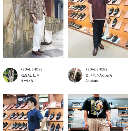
REGAL SHOES
REGAL SHOES
REGAL 仙台
ヨドバシAkiba店
ゆーいち
Amataro