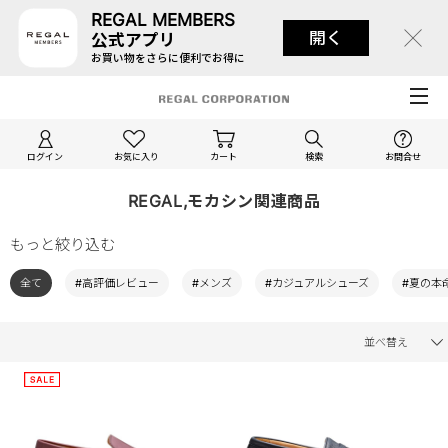
REGAL MEMBERS
開く
公式アプリ
お買い物をさらに便利でお得に
ログイン
お気に入り
カート
検索
お問合せ
REGAL,モカシン関連商品
もっと絞り込む
全て
#高評価レビュー
#メンズ
#カジュアルシューズ
#夏の本
並べ替え