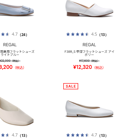
4.7
4.5
（24）
（13）
REGAL
REGAL
S 晴雨兼用フラットシューズ
F38R_S 甲深フラットシューズ アイ
ライトブルー
ボリー
¥22,000
¥17,600
（税込）
（税込）
3,200
¥12,320
（税込）
（税込）
4.7
4.7
（13）
（13）