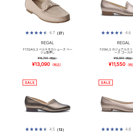
4.7
4.6
（37）
REGAL
REGAL
F72QAG_S ベルトモカシューズ ベー
F25M_S カジュアルス
ジュ型押し
ーズ ゴールド
¥18,700
¥16,500
（税込）
（税込
¥13,090
¥11,550
（税込）
（税
4.5
4.8
（13）