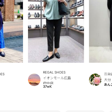
REGAL SHOES
OES
百貨
イオンモール広島
大分
府中店
あん
37wK