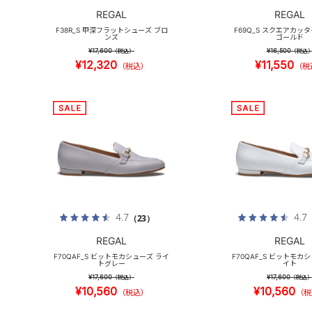
REGAL
REGAL
F38R_S 甲深フラットシューズ ブロ
F69Q_S スクエアカッ
ンズ
ゴールド
¥17,600
¥16,500
（税込）
（税込
¥12,320
¥11,550
（税込）
（税
4.7
4.7
（23）
REGAL
REGAL
F70QAF_S ビットモカシューズ ライ
F70QAF_S ビットモカ
トグレー
イト
¥17,600
¥17,600
（税込）
（税込
¥10,560
¥10,560
（税込）
（税