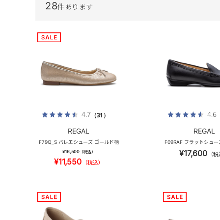
28
件あります
4.7
4.6
（31）
REGAL
REGAL
F79Q_S バレエシューズ ゴールド柄
F09RAF フラットシュ
¥17,600
¥16,500
（税込）
（税
¥11,550
（税込）