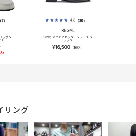
4.8
（7）
（30）
REGAL
スリッポン
F69Q スクエアカッターシューズ ブ
イト
ラック
¥16,500
）
（税込）
込）
タイリング