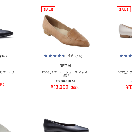
4.6
（16）
（16）
REGAL
ーズ ブラック
F83Q_S フラットシューズ キャメル
F83Q_S
型押
）
¥22,000
（税込）
込）
¥13,200
¥1
（税込）