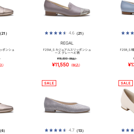
4.6
（21）
（21）
REGAL
リッポンシュ
F25M_S カジュアルスリッポンシュ
F25R_
ーズ グレーヘビ柄
¥16,500
）
（税込）
¥11,550
¥1
込）
（税込）
4.7
（6）
（13）