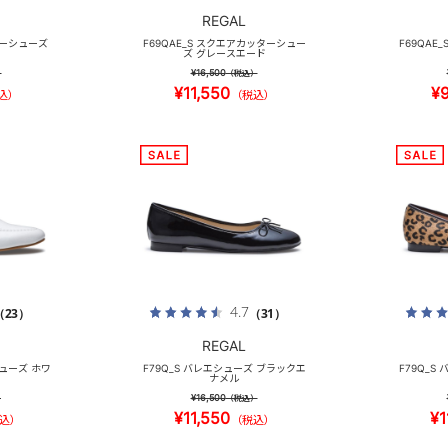
REGAL
ターシューズ
F69QAE_S スクエアカッターシュー
F69QAE
ズ グレースエード
¥16,500
）
（税込）
¥11,550
¥
込）
（税込）
4.7
（23）
（31）
REGAL
シューズ ホワ
F79Q_S バレエシューズ ブラックエ
F79Q_S
ナメル
¥16,500
）
（税込）
¥11,550
¥1
込）
（税込）