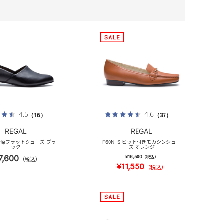
4.5
4.6
（16）
（37）
REGAL
REGAL
 甲深フラットシューズ ブラ
F60N_S ビット付きモカシンシュー
ック
ズ オレンジ
7,600
¥16,500
（税込）
（税込）
¥11,550
（税込）