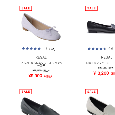
4.8
4.6
（22）
REGAL
REGAL
F79QAE_S バレエシューズ ラベンダ
F83Q_S フラットシュ
ー型押
¥22,000
（税込
¥16,500
（税込）
¥13,200
（税
¥9,900
（税込）