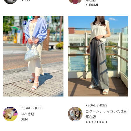
KURUMI
REGAL SHOES
REGAL SHOES
コクーンシティさいたま新
いわき店
都心店
DUN
ＣＯＣＯＲＵＩ