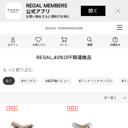
REGAL MEMBERS
開く
公式アプリ
お買い物をさらに便利でお得に
ログイン
お気に入り
カート
検索
お問合せ
REGAL,40%OFF関連商品
もっと絞り込む
全て
#サンダル
#高評価レビュー
#フットベッドサンダル
#ス
並べ替え