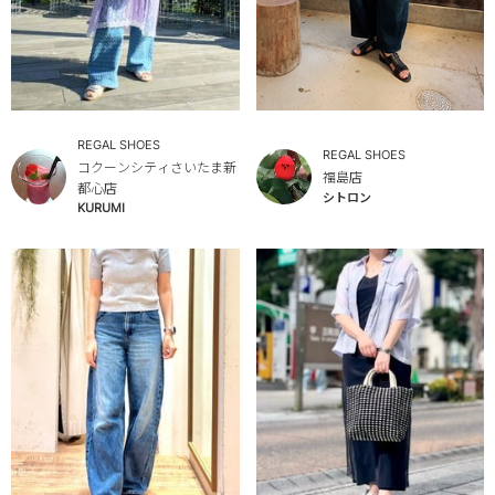
REGAL SHOES
REGAL SHOES
コクーンシティさいたま新
福島店
都心店
シトロン
KURUMI