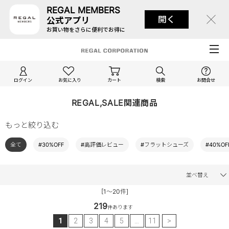
REGAL MEMBERS
開く
公式アプリ
お買い物をさらに便利でお得に
ログイン
お気に入り
カート
検索
お問合せ
REGAL,SALE関連商品
もっと絞り込む
全て
#30%OFF
#高評価レビュー
#フラットシューズ
#40%OF
並べ替え
[1～20件]
219
件あります
1
2
3
4
5
…
11
>