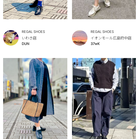
REGAL SHOES
REGAL SHOES
いわき店
イオンモール広島府中店
DUN
37wK