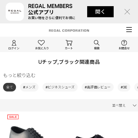
REGAL MEMBERS
開く
公式アプリ
お買い物をさらに便利でお得に
ログイン
お気に入り
カート
検索
お問合せ
Uチップ,ブラック関連商品
もっと絞り込む
全て
#メンズ
#ビジネスシューズ
#高評価レビュー
#3E
並べ替え