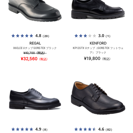
4.8
3.0
（20）
（1）
REGAL
KENFORD
06ELCE Uチップ GORE-TEX ブラック
KP12GTX Uチップ（GORE-TEX フットウェ
¥40,700
（税込）
ア） ブラック
¥19,800
¥32,560
（税込）
（税込）
4.9
4.6
（8）
（82）