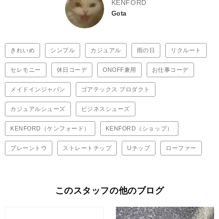
KENFORD
Gota
きれいめ
シンプル
カジュアル
雨の日
リクルート
セレモニー
休日コーデ
ONOFF兼用
お仕事コーデ
メイドインジャパン
ゴアテックス プロダクト
カジュアルシューズ
ビジネスシューズ
KENFORD（ケンフォード）
KENFORD（ショップ）
プレーントウ
ストレートチップ
Uチップ
ローファー
このスタッフの他のブログ