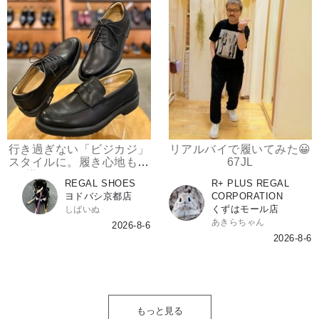
行き過ぎない「ビジカジ」
リアルバイで履いてみた😀
スタイルに。履き心地も抜
67JL
群のRegal Walker！
REGAL SHOES
R+ PLUS REGAL
ヨドバシ京都店
CORPORATION
くずはモール店
しばいぬ
あきらちゃん
2026-8-6
2026-8-6
もっと見る